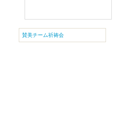
賛美チーム祈祷会