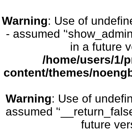
Warning
: Use of undefi
- assumed '‘show_admin_b
in a future 
/home/users/1/p
content/themes/noengb
Warning
: Use of undefi
assumed '‘__return_false’
future ver