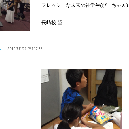
フレッシュな未来の神学生(びーちゃん)も
長崎校 望
。
2015/7月/26 [日] 17:38