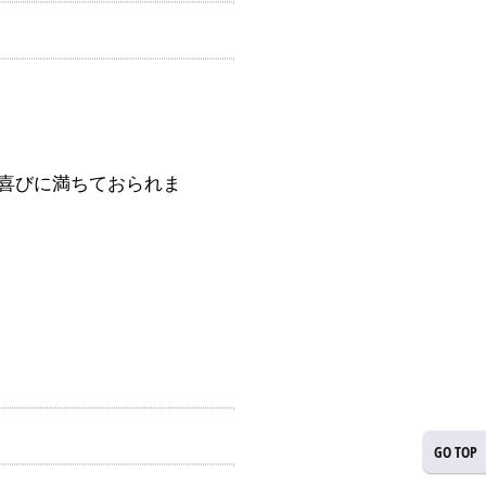
喜びに満ちておられま
GO TOP