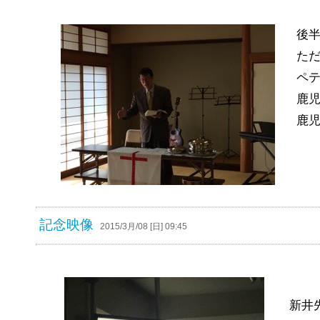
後
た
ペ
鹿
鹿児
記念映像
2015/3月/08 [日] 09:45
新井