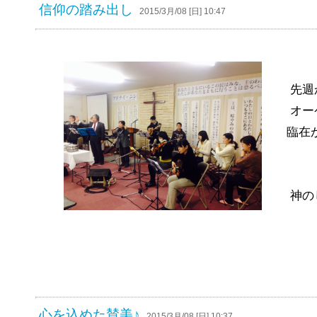
信仰の踏み出し
2015/3月/08 [日] 10:47
先週
オー
臨在が現
神の
心を込めた賛美♪
2015/3月/08 [日] 10:37