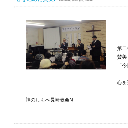
第二
賛美
「今
心を
神のしもべ長崎教会N