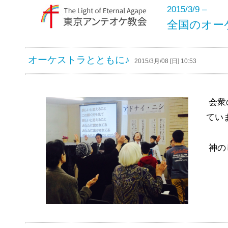
2015/3/9 –
全国のオー
オーケストラとともに♪
2015/3月/08 [日] 10:53
会衆
ています
神の