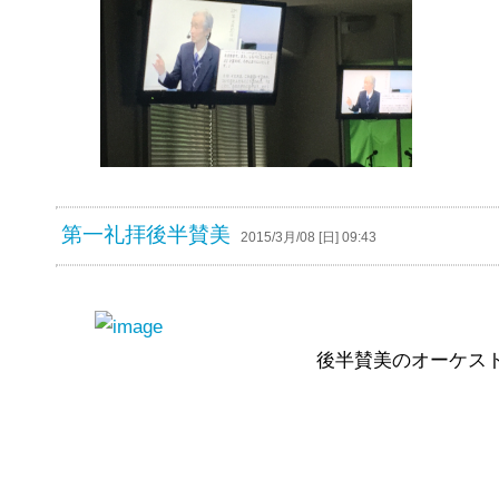
第一礼拝後半賛美
2015/3月/08 [日] 09:43
後半賛美のオーケス