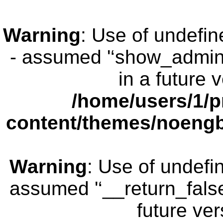
Warning
: Use of undefi
- assumed '‘show_admin_b
in a future 
/home/users/1/p
content/themes/noengb
Warning
: Use of undefi
assumed '‘__return_false’
future ver