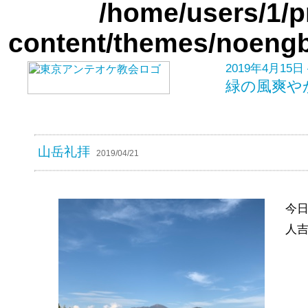
/home/users/1/p
content/themes/noengb
2019年4月15日 
緑の風爽や
山岳礼拝
2019/04/21
今
人吉d