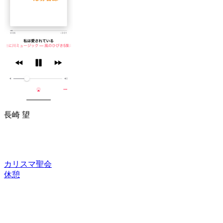
長崎 望
カリスマ聖会
休憩